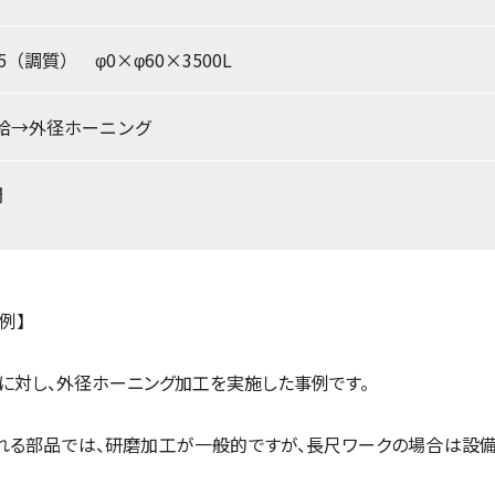
35（調質） φ0×φ60×3500L
給→外径ホーニング
間
例】
材に対し、外径ホーニング加工を実施した事例です。
れる部品では、研磨加工が一般的ですが、長尺ワークの場合は設備