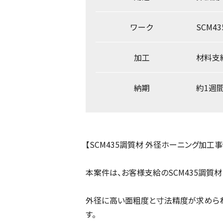
ワーク
SCM4
加工
材料支
納期
約1週
【SCM435調質材 外径ホーニング加工事
本案件は、お客様支給のSCM435調質
外径に高い面粗度と寸法精度が求めら
す。