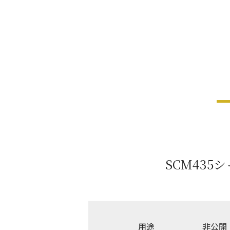
SCM43
用途
非公開