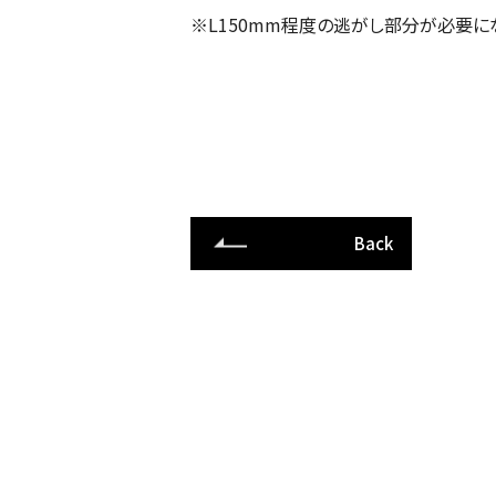
※L150mm程度の逃がし部分が必要に
Back