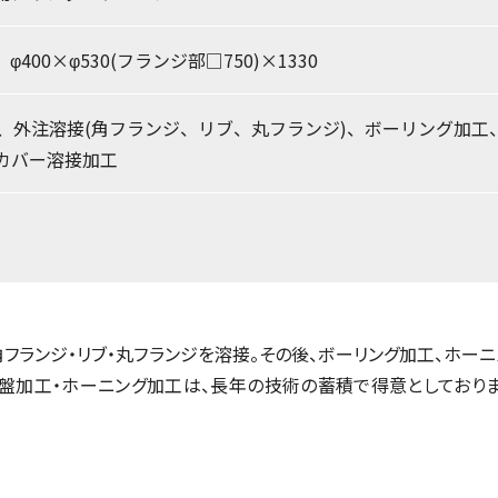
0 φ400×φ530(フランジ部□750)×1330
工、外注溶接(角フランジ、リブ、丸フランジ)、ボーリング加
カバー溶接加工
角フランジ・リブ・丸フランジを溶接。その後、ボーリング加工、ホー
盤加工・ホーニング加工は、長年の技術の蓄積で得意としており