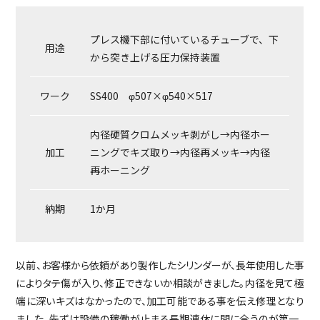
プレス機下部に付いているチューブで、下
用途
から突き上げる圧力保持装置
ワーク
SS400 φ507×φ540×517
内径硬質クロムメッキ剥がし→内径ホー
加工
ニングでキズ取り→内径再メッキ→内径
再ホーニング
納期
1か月
以前、お客様から依頼があり製作したシリンダーが、長年使用した事
によりタテ傷が入り、修正できないか相談がきました。内径を見て極
端に深いキズはなかったので、加工可能である事を伝え修理となり
ました。先ずは設備の稼働が止まる長期連休に間に合うのが第一。