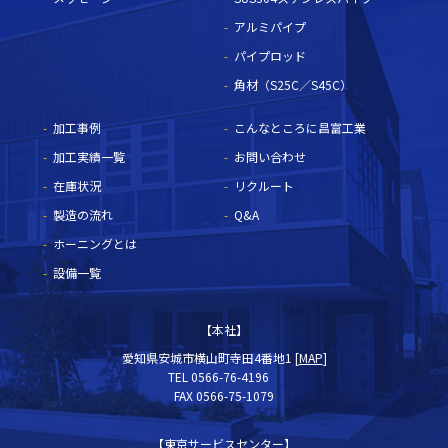
アルミパイプ
パイプロッド
角材（S25C／S45C）
加工事例
こんなところに昌富工業
加工実績一覧
お問い合わせ
在庫状況
リクルート
製造の流れ
Q&A
ホーニングとは
設備一覧
【本社】
愛知県安城市横山町寺田4番地1 [
MAP
]
TEL 0566-76-4196
FAX 0566-75-1079
【東京サービスセンター】