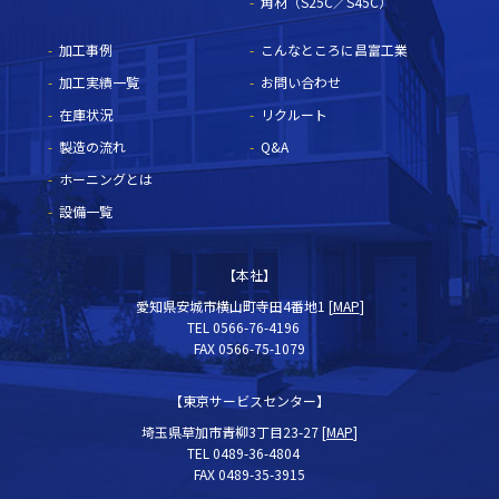
角材（S25C／S45C）
加工事例
こんなところに昌富工業
加工実績一覧
お問い合わせ
在庫状況
リクルート
製造の流れ
Q&A
ホーニングとは
設備一覧
【本社】
愛知県安城市横山町寺田4番地1 [
MAP
]
TEL 0566-76-4196
FAX 0566-75-1079
【東京サービスセンター】
埼玉県草加市青柳3丁目23-27 [
MAP
]
TEL 0489-36-4804
FAX 0489-35-3915