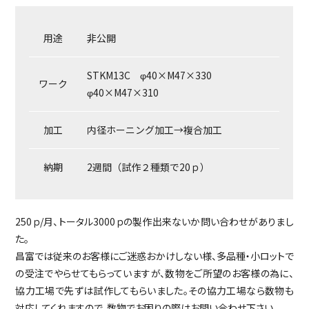
用途
非公開
STKM13C φ40×M47×330
ワーク
φ40×M47×310
加工
内径ホーニング加工→複合加工
納期
2週間（試作２種類で20ｐ）
250ｐ/月、トータル3000ｐの製作出来ないか問い合わせがありまし
た。
昌富では従来のお客様にご迷惑おかけしない様、多品種・小ロットで
の受注でやらせてもらっていますが、数物をご所望のお客様の為に、
協力工場で先ずは試作してもらいました。その協力工場なら数物も
対応してくれますので、数物でお困りの際はお問い合わせ下さい。