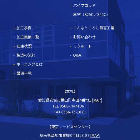
パイプロッド
角材（S25C／S45C）
加工事例
こんなところに昌富工業
加工実績一覧
お問い合わせ
在庫状況
リクルート
製造の流れ
Q&A
ホーニングとは
設備一覧
【本社】
愛知県安城市横山町寺田4番地1 [
MAP
]
TEL 0566-76-4196
FAX 0566-75-1079
【東京サービスセンター】
埼玉県草加市青柳3丁目23-27 [
MAP
]