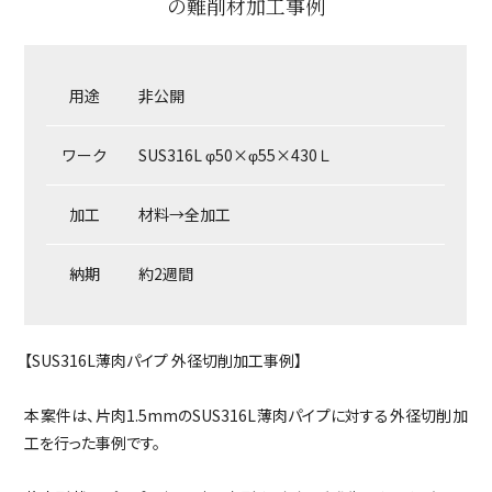
の難削材加工事例
用途
非公開
ワーク
SUS316L φ50×φ55×430Ｌ
加工
材料→全加工
納期
約2週間
【SUS316L薄肉パイプ 外径切削加工事例】
本案件は、片肉1.5mmのSUS316L薄肉パイプに対する外径切削加
工を行った事例です。