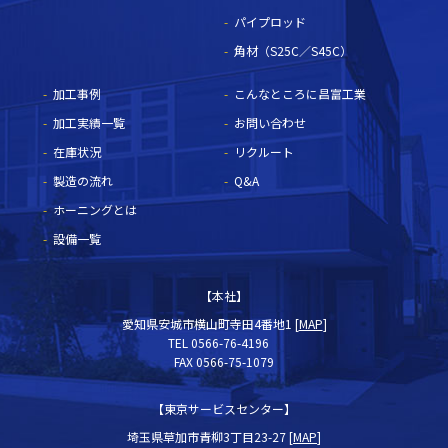
パイプロッド
角材（S25C／S45C）
加工事例
こんなところに昌富工業
加工実績一覧
お問い合わせ
在庫状況
リクルート
製造の流れ
Q&A
ホーニングとは
設備一覧
【本社】
愛知県安城市横山町寺田4番地1 [
MAP
]
TEL 0566-76-4196
FAX 0566-75-1079
【東京サービスセンター】
埼玉県草加市青柳3丁目23-27 [
MAP
]