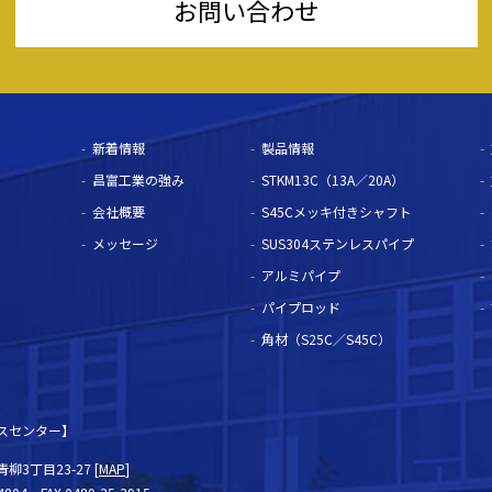
お問い合わせ
新着情報
製品情報
昌富工業の強み
STKM13C（13A／20A）
会社概要
S45Cメッキ付きシャフト
メッセージ
SUS304ステンレスパイプ
アルミパイプ
パイプロッド
角材（S25C／S45C）
スセンター】
3丁目23-27 [
MAP
]