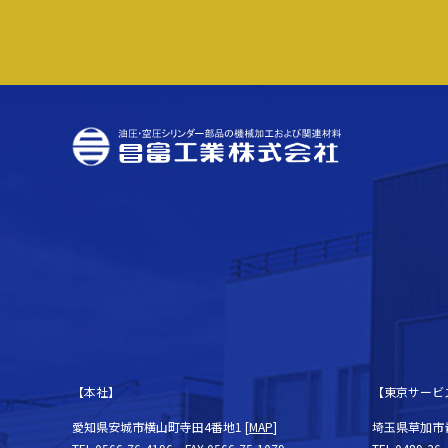
【本社】
【東京サービ
愛知県安城市横山町寺田4番地1 [
MAP
]
埼玉県草加市青柳