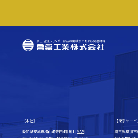
【本社】
【東京サービ
愛知県安城市横山町寺田4番地1 [
MAP
]
埼玉県草加市青柳