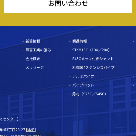
お問い合わせ
新着情報
製品情報
昌富工業の強み
STKM13C（13A／20A）
会社概要
S45Cメッキ付きシャフト
メッセージ
SUS304ステンレスパイプ
アルミパイプ
パイプロッド
角材（S25C／S45C）
スセンター】
3丁目23-27 [
MAP
]