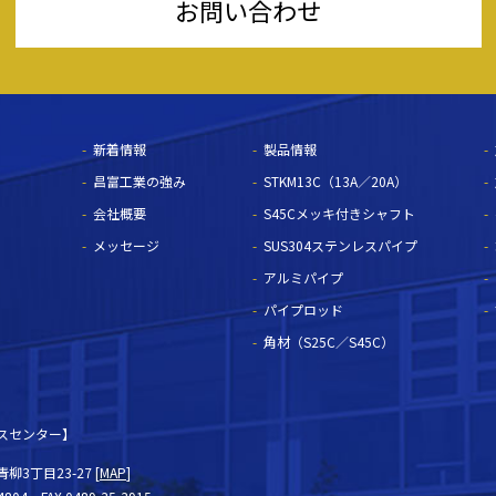
お問い合わせ
新着情報
製品情報
昌富工業の強み
STKM13C（13A／20A）
会社概要
S45Cメッキ付きシャフト
メッセージ
SUS304ステンレスパイプ
アルミパイプ
パイプロッド
角材（S25C／S45C）
スセンター】
3丁目23-27 [
MAP
]