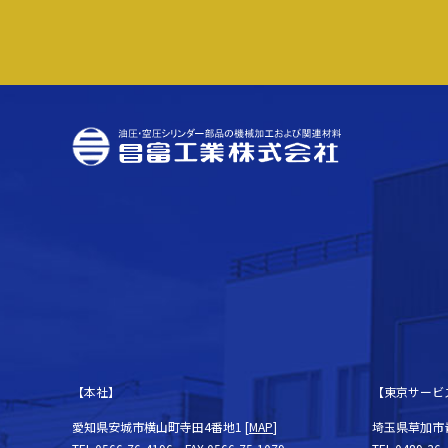
【本社】
【東京サービ
愛知県安城市横山町寺田4番地1 [
MAP
]
埼玉県草加市青柳