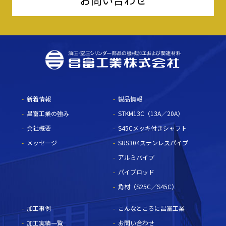
新着情報
製品情報
昌富工業の強み
STKM13C（13A／20A）
会社概要
S45Cメッキ付きシャフト
メッセージ
SUS304ステンレスパイプ
アルミパイプ
パイプロッド
角材（S25C／S45C）
加工事例
こんなところに昌富工業
加工実績一覧
お問い合わせ