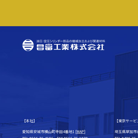
【本社】
【東京サービ
愛知県安城市横山町寺田4番地1 [
MAP
]
埼玉県草加市青柳