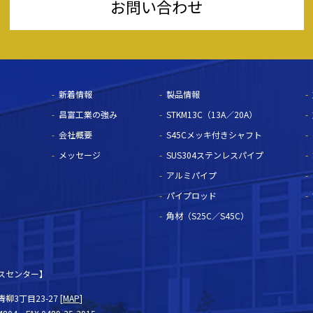
お問い合わせ
新着情報
製品情報
昌富工業の強み
STKM13C（13A／20A）
会社概要
S45Cメッキ付きシャフト
メッセージ
SUS304ステンレスパイプ
アルミパイプ
パイプロッド
角材（S25C／S45C）
スセンター】
3丁目23-27 [
MAP
]