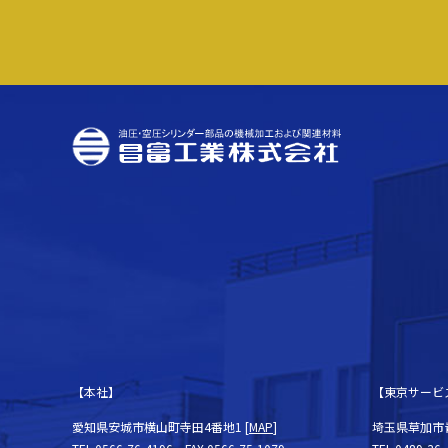
【本社】
【東京サービ
愛知県安城市横山町寺田4番地1 [
MAP
]
埼玉県草加市青柳