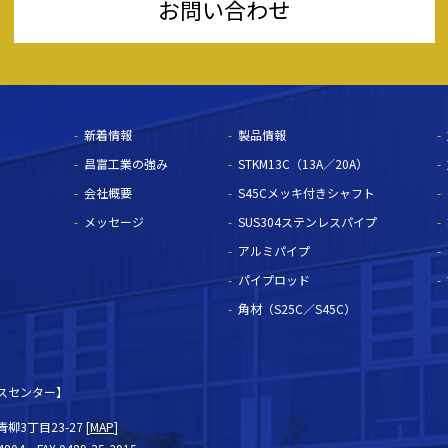
お問い合わせ
新着情報
製品情報
昌富工業の強み
STKM13C（13A／20A）
会社概要
S45Cメッキ付きシャフト
メッセージ
SUS304ステンレスパイプ
アルミパイプ
パイプロッド
角材（S25C／S45C）
スセンター】
3丁目23-27 [
MAP
]