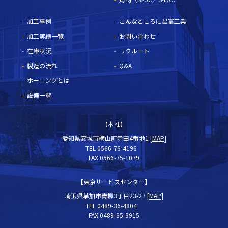
加工事例
こんなところに昌富工業
加工実績一覧
お問い合わせ
在庫状況
リクルート
製造の流れ
Q&A
ホーニングとは
設備一覧
【本社】
愛知県安城市横山町寺田4番地1 [
MAP
]
TEL 0566-76-4196
FAX 0566-75-1079
【東京サービスセンター】
埼玉県草加市青柳3丁目23-27 [
MAP
]
TEL 0489-36-4804
FAX 0489-35-3915